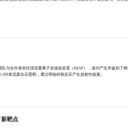
团队与合作者依托强流重离子加速器装置（HIAF），成功产生并鉴别了稀
的铋-209束流轰击石墨靶，通过弹核碎裂反应产生放射性核素。
了新靶点