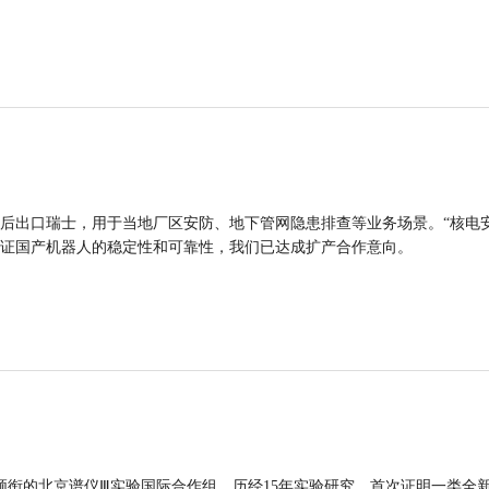
后出口瑞士，用于当地厂区安防、地下管网隐患排查等业务场景。“核电
证国产机器人的稳定性和可靠性，我们已达成扩产合作意向。
领衔的北京谱仪Ⅲ实验国际合作组，历经15年实验研究，首次证明一类全