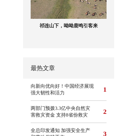
祁连山下，呦呦鹿鸣引客来
最热文章
向新向优向好！中国经济展现
1
强大韧性和活力
两部门预拨3.3亿中央自然灾
2
害救灾资金 支持8省份救灾
全总印发通知 加强安全生产
3