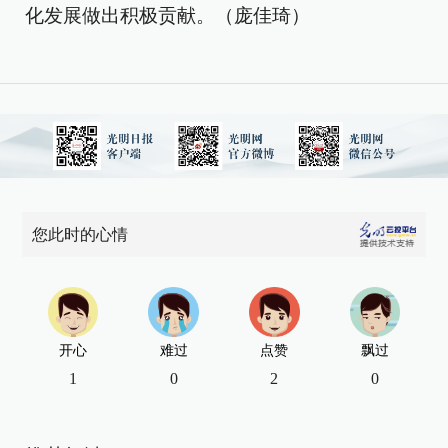
化发展做出积极贡献。（庞佳琦）
您此时的心情
开心
难过
点赞
飘过
1
0
2
0