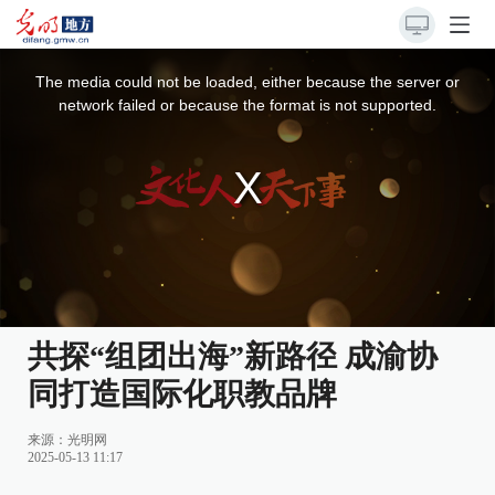
This
is
a
The media could not be loaded, either because the server or
modal
window.
network failed or because the format is not supported.
共探“组团出海”新路径 成渝协
同打造国际化职教品牌
来源：
光明网
2025-05-13 11:17