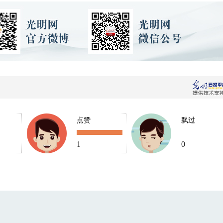
点赞
飘过
1
0