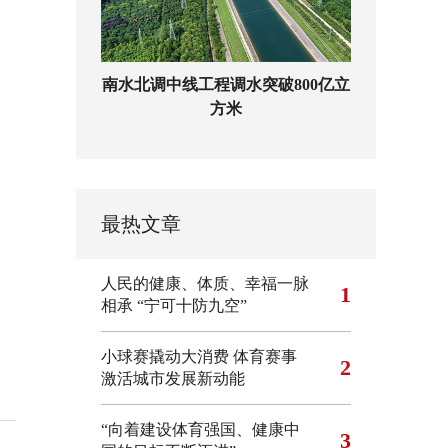
南水北调中线工程调水突破800亿立
方米
最热文章
人民的健康、体质、幸福一脉
1
相承
“宁可十防九空”
小球赛撬动大消费 体育赛事
2
激活城市发展新动能
“向着建设体育强国、健康中
3