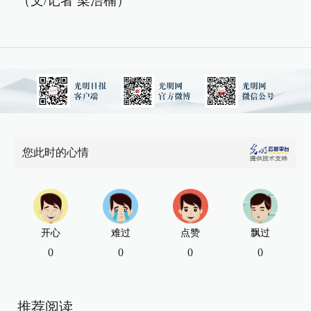
（文/记者 梁浩楠）
您此时的心情
开心
难过
点赞
飘过
0
0
0
0
推荐阅读