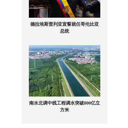
德拉埃斯普列亚宣誓就任哥伦比亚
总统
南水北调中线工程调水突破800亿立
方米