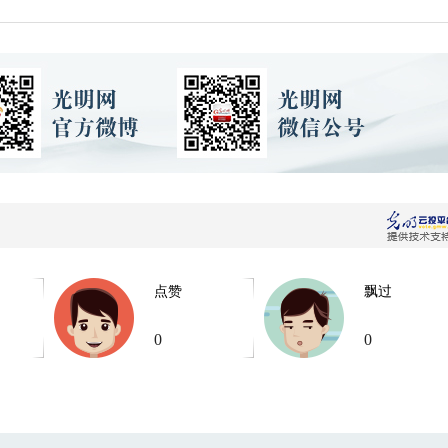
点赞
飘过
0
0