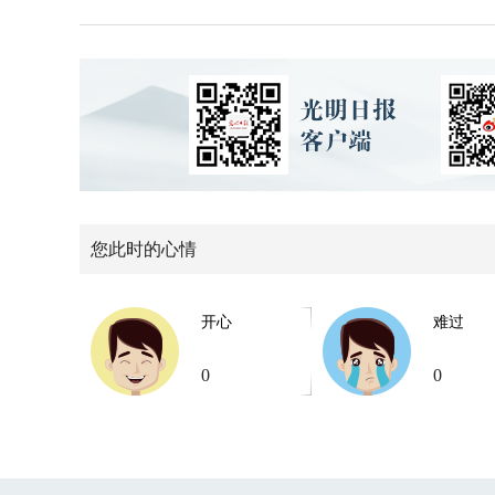
您此时的心情
开心
难过
0
0