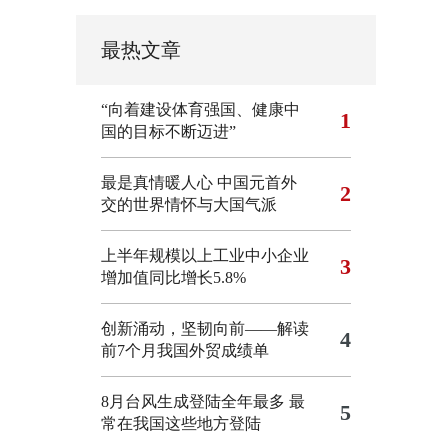
最热文章
“向着建设体育强国、健康中
1
国的目标不断迈进”
最是真情暖人心 中国元首外
2
交的世界情怀与大国气派
上半年规模以上工业中小企业
3
增加值同比增长5.8%
创新涌动，坚韧向前——解读
4
前7个月我国外贸成绩单
8月台风生成登陆全年最多 最
5
常在我国这些地方登陆