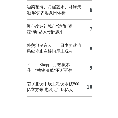
油菜花海、丹崖碧水、林海天
6
池 解锁各地夏日体验
暖心改造让城市“边角”资
7
源“动”起来“活”起来
外交部发言人——日本执政当
8
局应停止在核问题上玩火
“China Shopping”热度攀
9
升，“购物清单”不断延伸
南水北调中线工程调水破800
10
亿立方米 惠及近1.18亿人