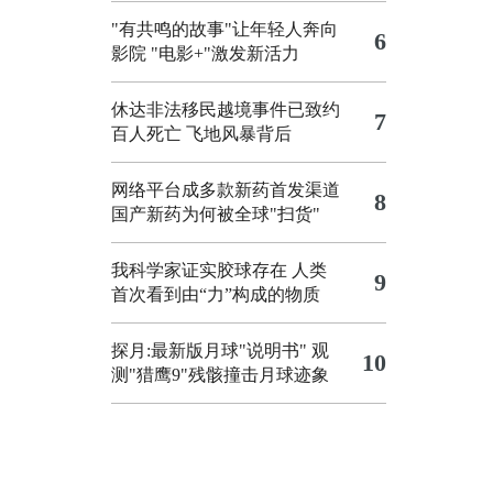
"有共鸣的故事"让年轻人奔向
6
影院
"电影+"激发新活力
休达非法移民越境事件已致约
7
百人死亡
飞地风暴背后
网络平台成多款新药首发渠道
8
国产新药为何被全球"扫货"
我科学家证实胶球存在 人类
9
首次看到由“力”构成的物质
探月:最新版月球"说明书"
观
10
测"猎鹰9"残骸撞击月球迹象