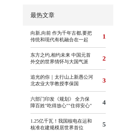
最热文章
向新,向前
作为千年古都,要把
1
传统和现代有机融合在一起
东方之约,相约未来 中国元首
2
外交的世界情怀与大国气派
追光的你｜太行山上新愚公河
3
北农业大学教授李保国
六部门印发《规划》 全力保
4
障百姓"吃得放心""住得安心"
1.25亿千瓦！我国核电在运和
5
核准在建规模居世界首位