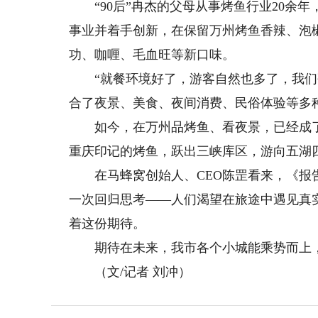
“90后”冉杰的父母从事烤鱼行业20余
事业并着手创新，在保留万州烤鱼香辣、泡
功、咖喱、毛血旺等新口味。
“就餐环境好了，游客自然也多了，我们研
合了夜景、美食、夜间消费、民俗体验等多
如今，在万州品烤鱼、看夜景，已经成了
重庆印记的烤鱼，跃出三峡库区，游向五湖
在马蜂窝创始人、CEO陈罡看来，《报告
一次回归思考——人们渴望在旅途中遇见真
着这份期待。
期待在未来，我市各个小城能乘势而上，
（文/记者 刘冲）