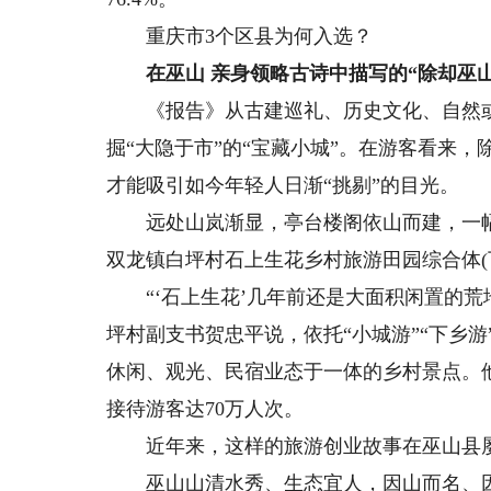
重庆市3个区县为何入选？
在巫山 亲身领略古诗中描写的“除却巫山
《报告》从古建巡礼、历史文化、自然或
掘“大隐于市”的“宝藏小城”。在游客看来
才能吸引如今年轻人日渐“挑剔”的目光。
远处山岚渐显，亭台楼阁依山而建，一幅乡
双龙镇白坪村石上生花乡村旅游田园综合体(
“‘石上生花’几年前还是大面积闲置的荒
坪村副支书贺忠平说，依托“小城游”“下乡游
休闲、观光、民宿业态于一体的乡村景点。他介
接待游客达70万人次。
近年来，这样的旅游创业故事在巫山县
巫山山清水秀、生态宜人，因山而名、因