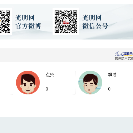
点赞
飘过
0
0