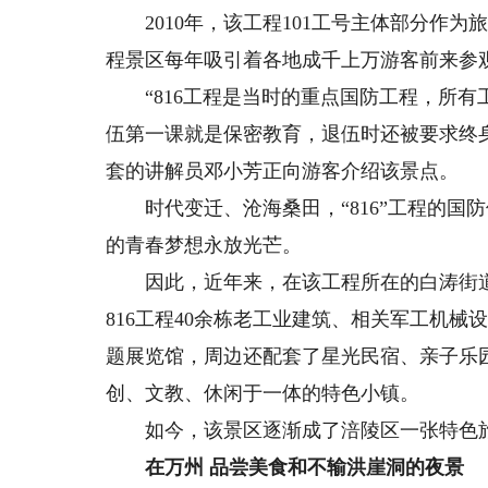
2010年，该工程101工号主体部分作为
程景区每年吸引着各地成千上万游客前来参
“816工程是当时的重点国防工程，所有
伍第一课就是保密教育，退伍时还被要求终身保
套的讲解员邓小芳正向游客介绍该景点。
时代变迁、沧海桑田，“816”工程的国
的青春梦想永放光芒。
因此，近年来，在该工程所在的白涛街道，
816工程40余栋老工业建筑、相关军工机械
题展览馆，周边还配套了星光民宿、亲子乐
创、文教、休闲于一体的特色小镇。
如今，该景区逐渐成了涪陵区一张特色旅游
在万州 品尝美食和不输洪崖洞的夜景