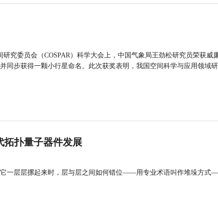
间研究委员会（COSPAR）科学大会上，中国气象局王劲松研究员荣获威廉
并同步获得一颗小行星命名。此次获奖表明，我国空间科学与应用领域研
代拓扑量子器件发展
它一层层摞起来时，层与层之间如何错位——用专业术语叫作堆垛方式—