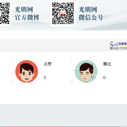
点赞
飘过
0
0