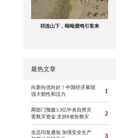
祁连山下，呦呦鹿鸣引客来
最热文章
向新向优向好！中国经济展现
1
强大韧性和活力
两部门预拨3.3亿中央自然灾
2
害救灾资金 支持8省份救灾
全总印发通知 加强安全生产
3