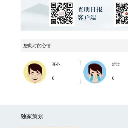
您此时的心情
开心
难过
0
0
独家策划