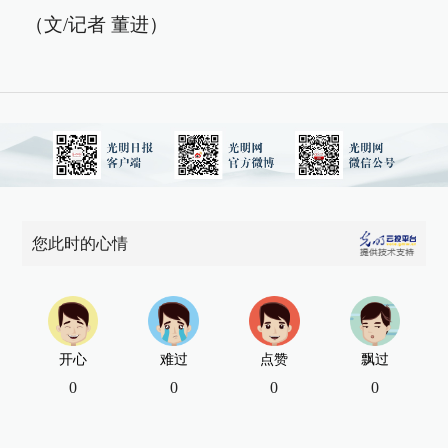
（文/记者 董进）
您此时的心情
开心
难过
点赞
飘过
0
0
0
0