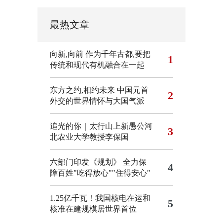
最热文章
向新,向前
作为千年古都,要把
1
传统和现代有机融合在一起
东方之约,相约未来 中国元首
2
外交的世界情怀与大国气派
追光的你｜太行山上新愚公河
3
北农业大学教授李保国
六部门印发《规划》 全力保
4
障百姓"吃得放心""住得安心"
1.25亿千瓦！我国核电在运和
5
核准在建规模居世界首位