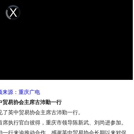
Video
Player
is
loading.
频来源：重庆广电
中贸易协会主席古沛勤一行
见了英中贸易协会主席古沛勤一行。
席执行官白彼得，重庆市领导陈新武、刘尚进参加。
一行来渝推动合作，感谢英中贸易协会长期以来对促