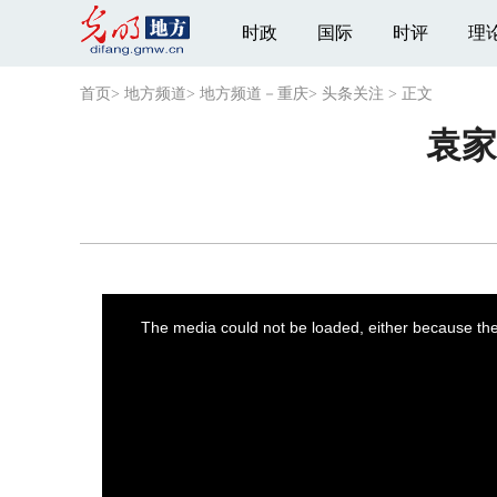
时政
国际
时评
理
首页
>
地方频道
>
地方频道－重庆
>
头条关注
>
正文
袁家
This
is
a
The media could not be loaded, either because the 
modal
window.