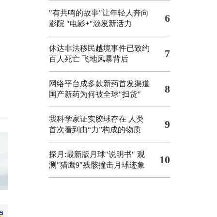
"有共鸣的故事"让年轻人奔向
6
影院
"电影+"激发新活力
休达非法移民越境事件已致约
7
百人死亡
飞地风暴背后
网络平台成多款新药首发渠道
8
国产新药为何被全球"扫货"
我科学家证实胶球存在 人类
9
首次看到由“力”构成的物质
探月:最新版月球"说明书"
观
10
测"猎鹰9"残骸撞击月球迹象