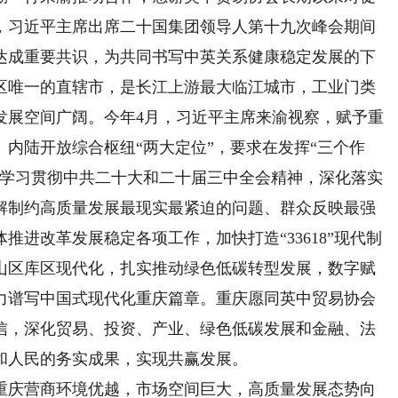
，习近平主席出席二十国集团领导人第十九次峰会期间
达成重要共识，为共同书写中英关系健康稳定发展的下
区唯一的直辖市，是长江上游最大临江城市，工业门类
发展空间广阔。今年4月，习近平主席来渝视察，赋予重
内陆开放综合枢纽“两大定位”，要求在发挥“三个作
真学习贯彻中共二十大和二十届三中全会精神，深化落实
解制约高质量发展最现实最紧迫的问题、群众反映最强
进改革发展稳定各项工作，加快打造“33618”现代制
山区库区现代化，扎实推动绿色低碳转型发展，数字赋
力谱写中国式现代化重庆篇章。重庆愿同英中贸易协会
信，深化贸易、投资、产业、绿色低碳发展和金融、法
和人民的务实成果，实现共赢发展。
庆营商环境优越，市场空间巨大，高质量发展态势向