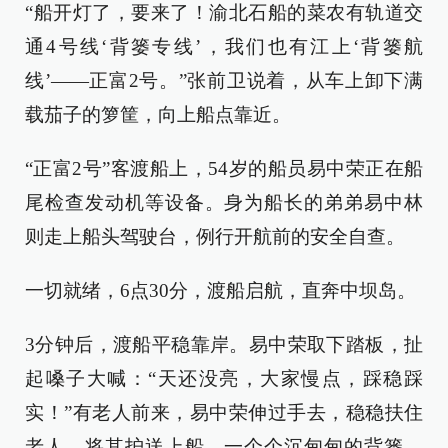
“船开灯了，要来了！渝北石船的菜农有轨道交
通4号线‘背篓专线’，我们也有江上‘背篓航
线’——正富2号。”张前卫说着，从车上卸下满
载茄子的箩筐，向上船点靠近。
“正富2号”客渡船上，54岁的船员易中荣正在船
尾检查发动机等设备。身为船长的弟弟易中林
则走上船头驾驶台，例行开航前的安全自查。
一切就绪，6点30分，渡船启航，直奔中坝岛。
3分钟后，渡船平稳靠岸。易中荣取下踏板，扯
起嗓子大喊：“天还没亮，大家慢点，踩稳踩
实！”有老人前来，易中荣伸过手去，稳稳扶住
老人，将其护送上船。一个个沉甸甸的背篓、