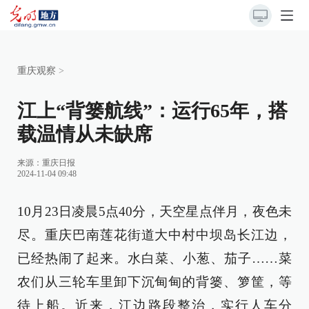
重庆观察
>
江上“背篓航线”：运行65年，搭
载温情从未缺席
来源：
重庆日报
2024-11-04 09:48
10月23日凌晨5点40分，天空星点伴月，夜色未
尽。重庆巴南莲花街道大中村中坝岛长江边，
已经热闹了起来。水白菜、小葱、茄子……菜
农们从三轮车里卸下沉甸甸的背篓、箩筐，等
待上船。近来，江边路段整治，实行人车分