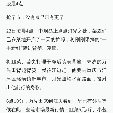
凌晨4点
抢早市，没有最早只有更早
23日凌晨4点，中坝岛上点点灯光之处，菜农们
已在菜地开启了一天的忙碌，将刚刚采摘的“一
手新鲜”装进背篓、箩筐。
将韭菜、苕尖打理干净后装满背篓，65岁的万
先田背起背篓，就往江边赶，他要去重庆市江
津区珞璜镇赶早市。月光照耀水泥路面，投射
出他前行的身影。
6点10分，万先田来到江边看到，早已有邻居等
候在此，交流市场最新行情：韭菜5元/斤、小葱