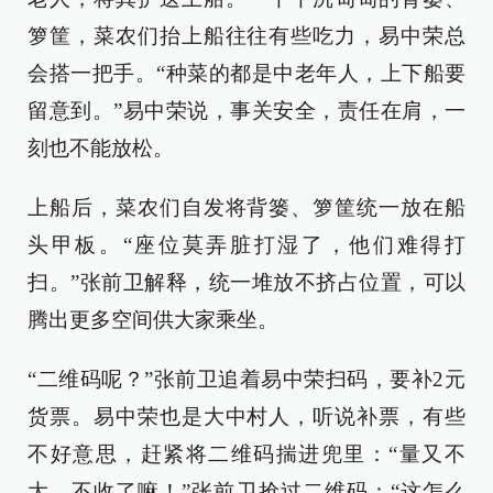
箩筐，菜农们抬上船往往有些吃力，易中荣总
会搭一把手。“种菜的都是中老年人，上下船要
留意到。”易中荣说，事关安全，责任在肩，一
刻也不能放松。
上船后，菜农们自发将背篓、箩筐统一放在船
头甲板。“座位莫弄脏打湿了，他们难得打
扫。”张前卫解释，统一堆放不挤占位置，可以
腾出更多空间供大家乘坐。
“二维码呢？”张前卫追着易中荣扫码，要补2元
货票。易中荣也是大中村人，听说补票，有些
不好意思，赶紧将二维码揣进兜里：“量又不
大，不收了嘛！”张前卫抢过二维码：“这怎么