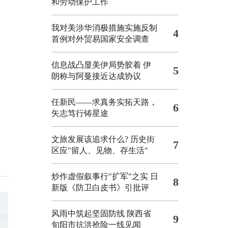
和劳动保护工作
我对美涉华消极措施实施反制
4
首例对外贸易国家安全调查
信息战凸显美伊局势胶着
伊
5
朗称与阿曼接近达成协议
任新民——求真务实拓天路，
6
矢志笃行铸星途
文旅发展该追求什么?
历史街
7
区应"留人、见物、存生活"
炒作虚假叙事行"扩军"之实
日
8
新版《防卫白皮书》引批评
风雨中筑起坚固防线 陕西省
9
旬阳市抗洪抢险一线见闻