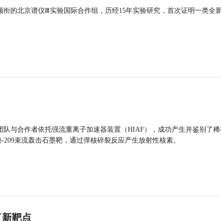
领衔的北京谱仪Ⅲ实验国际合作组，历经15年实验研究，首次证明一类全
团队与合作者依托强流重离子加速器装置（HIAF），成功产生并鉴别了稀
的铋-209束流轰击石墨靶，通过弹核碎裂反应产生放射性核素。
了新靶点