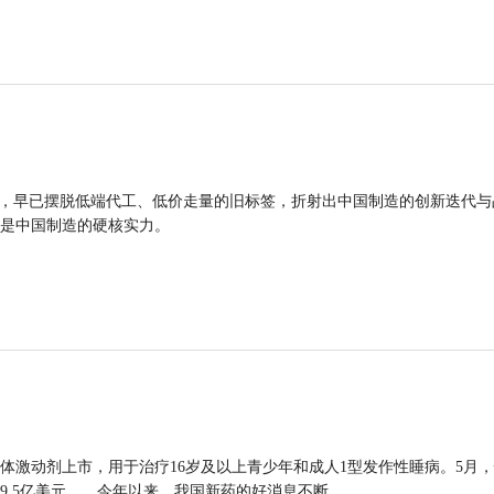
品，早已摆脱低端代工、低价走量的旧标签，折射出中国制造的创新迭代与
是中国制造的硬核实力。
体激动剂上市，用于治疗16岁及以上青少年和成人1型发作性睡病。5月
9.5亿美元……今年以来，我国新药的好消息不断。