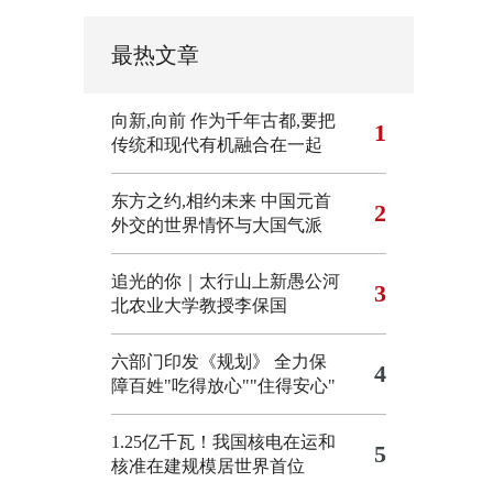
最热文章
向新,向前
作为千年古都,要把
1
传统和现代有机融合在一起
东方之约,相约未来 中国元首
2
外交的世界情怀与大国气派
追光的你｜太行山上新愚公河
3
北农业大学教授李保国
六部门印发《规划》 全力保
4
障百姓"吃得放心""住得安心"
1.25亿千瓦！我国核电在运和
5
核准在建规模居世界首位