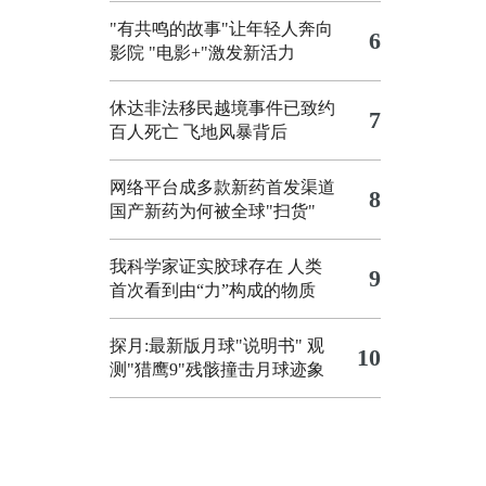
"有共鸣的故事"让年轻人奔向
6
影院
"电影+"激发新活力
休达非法移民越境事件已致约
7
百人死亡
飞地风暴背后
网络平台成多款新药首发渠道
8
国产新药为何被全球"扫货"
我科学家证实胶球存在 人类
9
首次看到由“力”构成的物质
探月:最新版月球"说明书"
观
10
测"猎鹰9"残骸撞击月球迹象