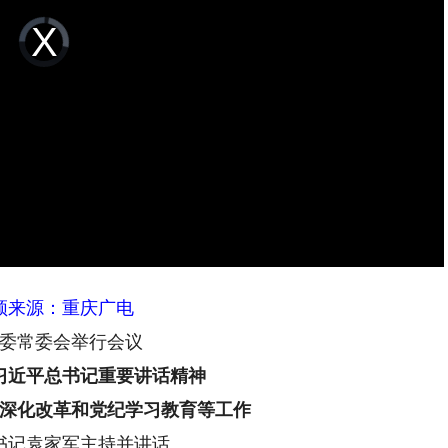
Video
Player
is
loading.
频来源：重庆广电
委常委会举行会议
习近平总书记重要讲话精神
深化改革和党纪学习教育等工作
书记袁家军主持并讲话