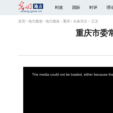
时政
国际
时评
理
首页
>
地方频道
>
地方频道－重庆
>
头条关注
>
正文
重庆市委
This
is
a
The media could not be loaded, either because the 
modal
window.