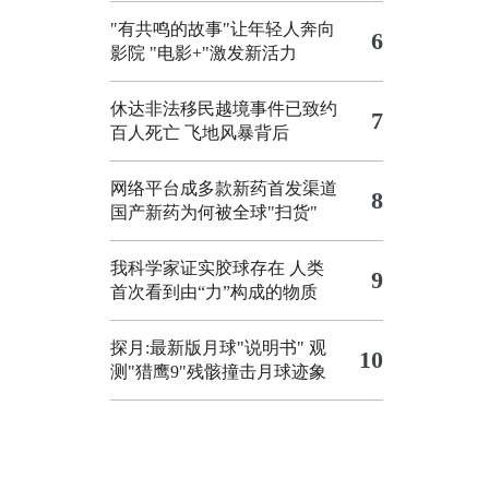
"有共鸣的故事"让年轻人奔向
6
影院
"电影+"激发新活力
休达非法移民越境事件已致约
7
百人死亡
飞地风暴背后
网络平台成多款新药首发渠道
8
国产新药为何被全球"扫货"
我科学家证实胶球存在 人类
9
首次看到由“力”构成的物质
探月:最新版月球"说明书"
观
10
测"猎鹰9"残骸撞击月球迹象