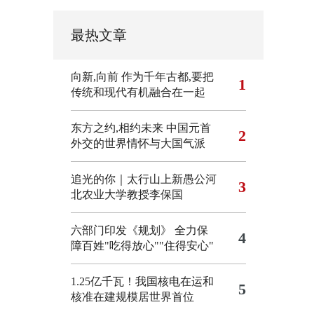
最热文章
向新,向前
作为千年古都,要把
1
传统和现代有机融合在一起
东方之约,相约未来 中国元首
2
外交的世界情怀与大国气派
追光的你｜太行山上新愚公河
3
北农业大学教授李保国
六部门印发《规划》 全力保
4
障百姓"吃得放心""住得安心"
1.25亿千瓦！我国核电在运和
5
核准在建规模居世界首位