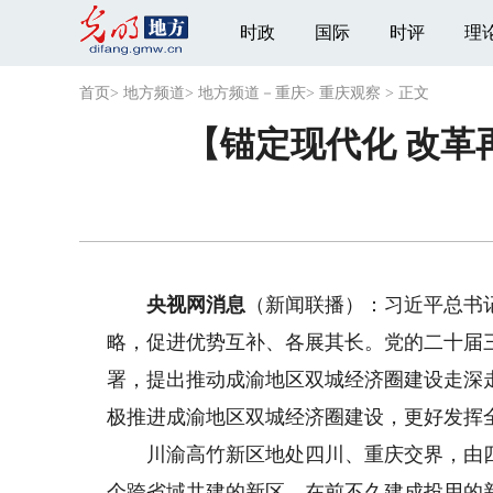
时政
国际
时评
理
首页
>
地方频道
>
地方频道－重庆
>
重庆观察
>
正文
【锚定现代化 改革
央视网消息
（新闻联播）：习近平总书
略，促进优势互补、各展其长。党的二十届
署，提出推动成渝地区双城经济圈建设走深
极推进成渝地区双城经济圈建设，更好发挥
川渝高竹新区地处四川、重庆交界，由四
个跨省域共建的新区。在前不久建成投用的