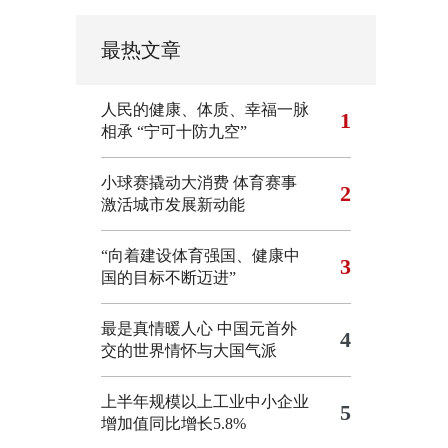
最热文章
人民的健康、体质、幸福一脉
1
相承
“宁可十防九空”
小球赛撬动大消费 体育赛事
2
激活城市发展新动能
“向着建设体育强国、健康中
3
国的目标不断迈进”
最是真情暖人心 中国元首外
4
交的世界情怀与大国气派
上半年规模以上工业中小企业
5
增加值同比增长5.8%