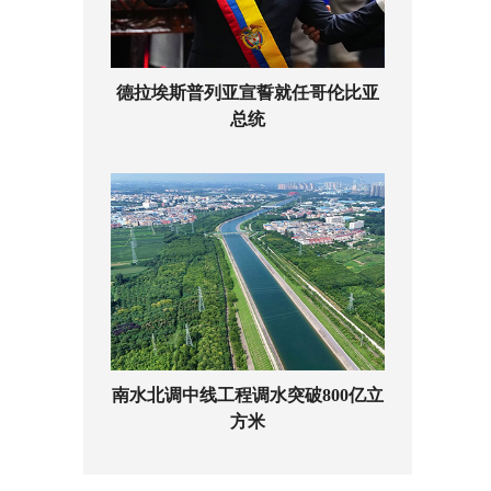
德拉埃斯普列亚宣誓就任哥伦比亚
总统
南水北调中线工程调水突破800亿立
方米