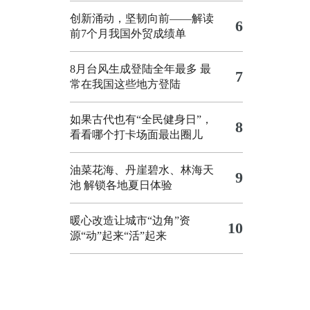
创新涌动，坚韧向前——解读
6
前7个月我国外贸成绩单
8月台风生成登陆全年最多 最
7
常在我国这些地方登陆
如果古代也有“全民健身日”，
8
看看哪个打卡场面最出圈儿
油菜花海、丹崖碧水、林海天
9
池 解锁各地夏日体验
暖心改造让城市“边角”资
10
源“动”起来“活”起来