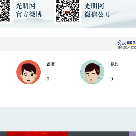
点赞
飘过
0
0