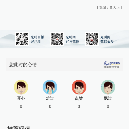
[
责编：董大正
]
您此时的心情
开心
难过
点赞
飘过
0
0
0
0
推荐阅读