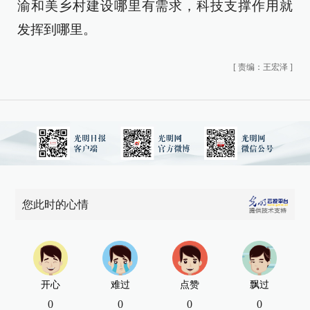
渝和美乡村建设哪里有需求，科技支撑作用就
发挥到哪里。
[
责编：王宏泽
]
您此时的心情
开心
难过
点赞
飘过
0
0
0
0