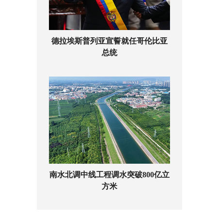
德拉埃斯普列亚宣誓就任哥伦比亚
总统
南水北调中线工程调水突破800亿立
方米