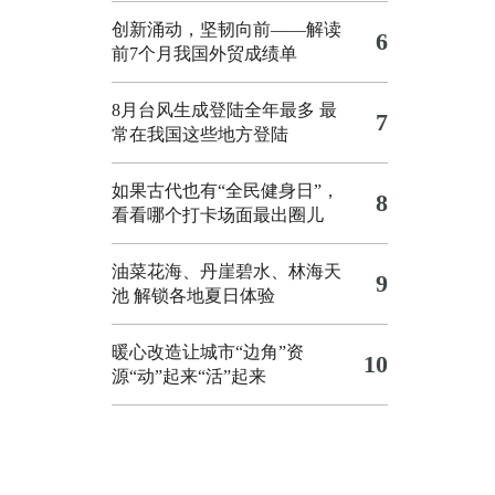
创新涌动，坚韧向前——解读
6
前7个月我国外贸成绩单
8月台风生成登陆全年最多 最
7
常在我国这些地方登陆
如果古代也有“全民健身日”，
8
看看哪个打卡场面最出圈儿
油菜花海、丹崖碧水、林海天
9
池 解锁各地夏日体验
暖心改造让城市“边角”资
10
源“动”起来“活”起来