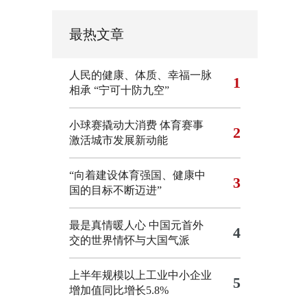
最热文章
人民的健康、体质、幸福一脉
1
相承
“宁可十防九空”
小球赛撬动大消费 体育赛事
2
激活城市发展新动能
“向着建设体育强国、健康中
3
国的目标不断迈进”
最是真情暖人心 中国元首外
4
交的世界情怀与大国气派
上半年规模以上工业中小企业
5
增加值同比增长5.8%