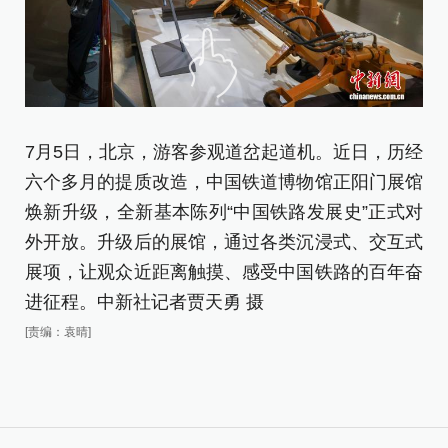
7
7月5日，北京，游客参观道岔起道机。近日，历经
中
六个多月的提质改造，中国铁道博物馆正阳门展馆
[责
焕新升级，全新基本陈列“中国铁路发展史”正式对
外开放。升级后的展馆，通过各类沉浸式、交互式
展项，让观众近距离触摸、感受中国铁路的百年奋
进征程。中新社记者贾天勇 摄
[责编：袁晴]