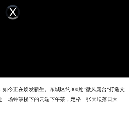
Video
Player
is
loading.
今正在焕发新生。东城区约300处“微风露台”打造文
赴一场钟鼓楼下的云端下午茶，定格一张天坛落日大
。