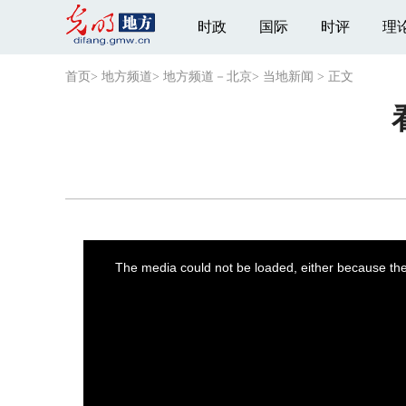
时政
国际
时评
理
首页
>
地方频道
>
地方频道－北京
>
当地新闻
>
正文
This
is
a
The media could not be loaded, either because the 
modal
window.