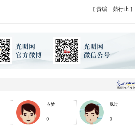
[
责编：茹行止
]
点赞
飘过
0
0