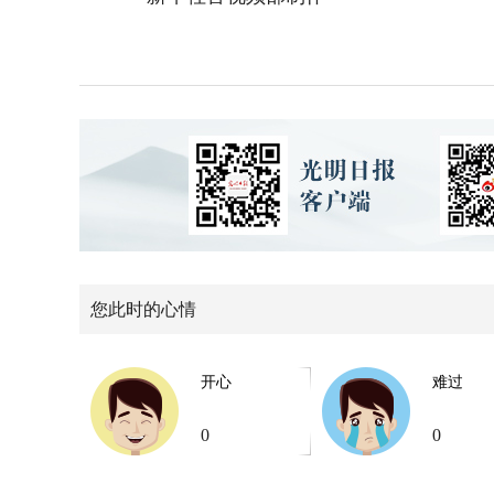
您此时的心情
开心
难过
0
0