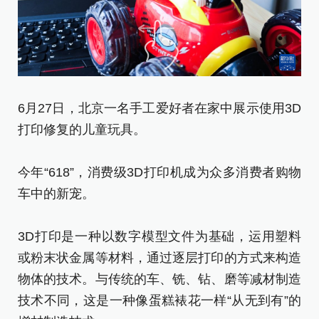
拼
拍
品
6月27日，北京一名手工爱好者在家中展示使用3D
打印修复的儿童玩具。
今
车
今年“618”，消费级3D打印机成为众多消费者购物
车中的新宠。
3
或
3D打印是一种以数字模型文件为基础，运用塑料
物
或粉末状金属等材料，通过逐层打印的方式来构造
技
物体的技术。与传统的车、铣、钻、磨等减材制造
增
技术不同，这是一种像蛋糕裱花一样“从无到有”的