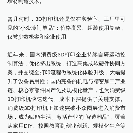
增材制造技术。
曾
见
曾几何时，3D打印机还是仅在实验室、工厂里可
仅
见的“小众冷门单品”：价格高昂、组装使用复杂，
仅被少数极客和企业使用。
近
制
近年来，国内消费级3D打印企业持续自研运动控
案
制算法，优化挤出系统，打造高集成软硬件协同方
升
案，并围绕全打印流程做系统化体验升级，大幅提
链
升了设备易用性；国内完备的机电与精密加工产业
3
链、核心零部件国产化及规模化量产，也为消费级
消
3D打印机快速迭代、成本下探提供了关键支撑。
场
消费级3D打印机正加速突破小众圈层进入消费市
从
场，成为赋能生活、激活产业的“智造潮品”，覆盖
不
从家用DIY、校园教育到创业创新、规模化生产等