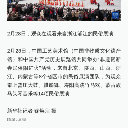
2月28日，观众在观看来自浙江浦江的民俗展演。
2
2月28日，中国工艺美术馆（中国非物质文化遗产
2
馆）和中国共产党历史展览馆共同举办“非遗贺新
馆
春民俗闹红火”活动，来自北京、陕西、山西、浙
春
江、内蒙古等8个省区市的民俗展演团队，为观众
江
奉上曾庄大鼓、麒麟舞、寿阳高跷竹马戏、蒙古族
奉
马头琴音乐等14项民俗展演。
马
新华社记者 鞠焕宗 摄
新
[责编：袁晴]
[责