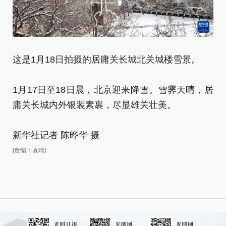
这
这是1月18日拍摄的居庸关长城北关城楼雪景。
1
1月17日至18日晨，北京迎来降雪。雪霁天晴，居
庸
庸关长城内外银装素裹，尽显雄关壮美。
新
新华社记者 陈晔华 摄
[责
[责编：袁晴]