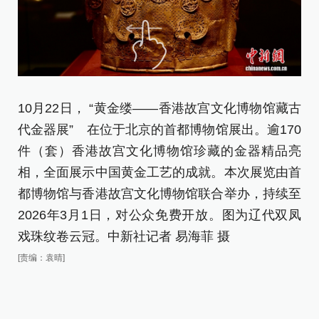
10月22日， “黄金缕——香港故宫文化博物馆藏古
1
代金器展” 在位于北京的首都博物馆展出。逾170
代
件（套）香港故宫文化博物馆珍藏的金器精品亮
件
相，全面展示中国黄金工艺的成就。本次展览由首
相
都博物馆与香港故宫文化博物馆联合举办，持续至
都
2026年3月1日，对公众免费开放。图为辽代双凤
2
戏珠纹卷云冠。中新社记者 易海菲 摄
簪
[责编：袁晴]
[责