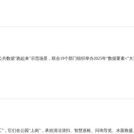
公共数据“跑起来”示范场景，联合19个部门组织举办2025年“数据要素×”大
工”，它们在公园“上岗”，承担清洁清扫、智慧巡检、问询导览、水面救援