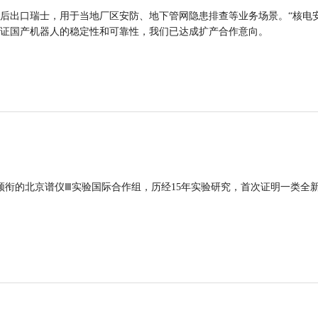
后出口瑞士，用于当地厂区安防、地下管网隐患排查等业务场景。“核电
证国产机器人的稳定性和可靠性，我们已达成扩产合作意向。
领衔的北京谱仪Ⅲ实验国际合作组，历经15年实验研究，首次证明一类全