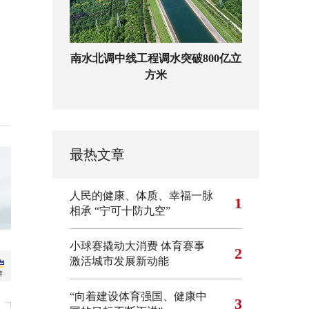
南水北调中线工程调水突破800亿立
方米
最热文章
人民的健康、体质、幸福一脉
1
相承
“宁可十防九空”
小球赛撬动大消费 体育赛事
2
激活城市发展新动能
“向着建设体育强国、健康中
3