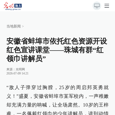
当地新闻
>
安徽省蚌埠市依托红色资源开设
红色宣讲课堂——珠城有群“红
领巾讲解员”
来源：
光明网
2026-07-09 14:21
“敌人子弹穿过胸膛，25岁的周启邦英勇就
义！”盛夏，安徽省蚌埠市某军校内，一声稚嫩
却充满力量的呐喊，让全场肃然。10岁的王梓
睿，一名佩戴红领巾的少年讲解员，讲到动情