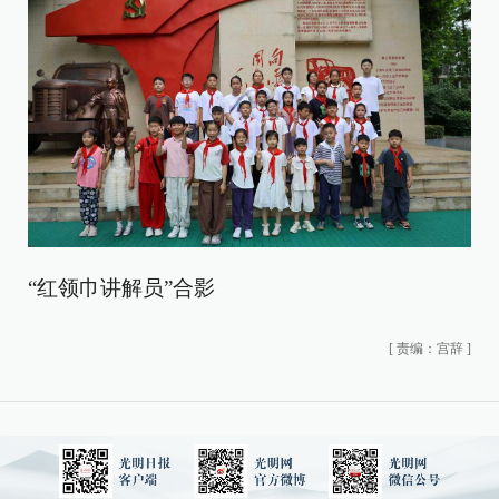
“红领巾讲解员”合影
[
责编：宫辞
]