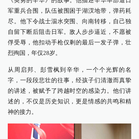
《英勇的辛华》的故事。他描述辛华率部遭日
军重兵合围，队伍被围困于湖汊地带，弹药耗
尽。他下令战士泅水突围、向南转移，自己独
自留下断后阻击日军。敌人步步逼近，不愿被
俘受辱，他扣动手枪仅剩的最后一发子弹，壮
烈殉国，年仅28岁。
从周启邦、彭雪枫到辛华，一个个光辉的名
字，一段段悲壮的往事，经孩子们清澈而真挚
的讲述，被赋予了跨越时空的感染力。他们讲
述的，不仅是历史知识，更是情感的共鸣和精
神的接力。