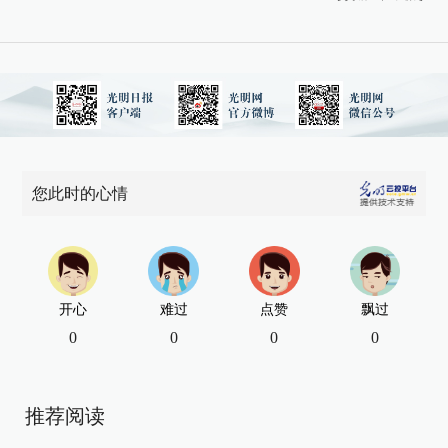
您此时的心情
开心
难过
点赞
飘过
0
0
0
0
推荐阅读