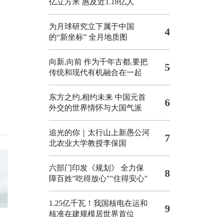
亿立方米 惠及近1.18亿人
为月球研究立下属于中国
4
的“新坐标”
全月地质图
向新,向前
作为千年古都,要把
5
传统和现代有机融合在一起
东方之约,相约未来 中国元首
6
外交的世界情怀与大国气派
追光的你｜太行山上新愚公河
7
北农业大学教授李保国
六部门印发《规划》 全力保
8
障百姓"吃得放心""住得安心"
1.25亿千瓦！我国核电在运和
9
核准在建规模居世界首位