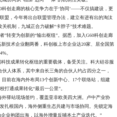
0科创走廊的核心竞争力在于‘协同’——不仅搞建设，更
业联盟，今年将出台联盟管理办法，建立有进有出的淘汰
关机制，九城正合力破解“卡脖子”技术难题。
转变为创新的“输出枢纽”。据悉，加入G60科创走廊
，高新技术企业翻两番，科创板上市企业达20家、居全国第
4%。
科技成果转化枢纽的重要载体，备受关注。科大硅谷服
合伙人体系，其中来自长三角的合伙人约占四分之一，
。目前在海内外布局13个创新中心、17个联络站，组建
校打通成果转化“最后一公里”。
海外驿站现场签约，覆盖亚非欧美四大洲。卢中产业协
研发扎根国内，海外侧重生态共建与市场协同。先锁定海
动企业抱团出海，以海外增量反哺本土产业迭代。”