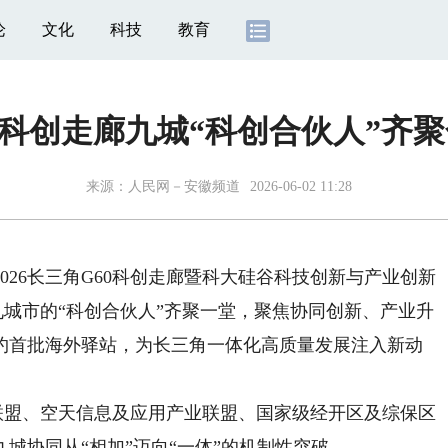
论
文化
科技
教育
0科创走廊九城“科创合伙人”齐
来源：
人民网－安徽频道
2026-06-02 11:28
026长三角G60科创走廊暨科大硅谷科技创新与产业创新
九城市的“科创合伙人”齐聚一堂，聚焦协同创新、产业升
约首批海外驿站，为长三角一体化高质量发展注入新动
盟、空天信息及应用产业联盟、国家级经开区及综保区
城协同从“相加”迈向“一体”的机制性突破。