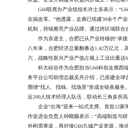
G60联席办产业组组长许士东表示：“G6
在搞改革。”他透露，走廊已组建30余个产
机制，持续擦亮产业品牌。通过跨区域联合攻
作为东道主，合肥已从产业转移的“承接者”
八年来，合肥经济总量翻番达1.42万亿元
六，战略性新兴产业产值占规上工业比重达6
科大硅谷作为合肥担当G60科创走廊西端
务平台公司助理总裁吴丹介绍，已搭建全球
围绕“找人、找钱、找场景”形成全链条服务
近200人技术经理人队伍，联动长三角多所高
企业“出海”迎来一站式支撑。首批12家
作促进会负责人钟晓颖表示：“高端制造与
外刚需赛道，再对接G60九城产业资源，推