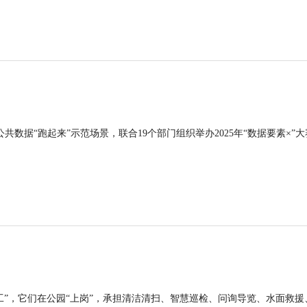
公共数据“跑起来”示范场景，联合19个部门组织举办2025年“数据要素×”大
工”，它们在公园“上岗”，承担清洁清扫、智慧巡检、问询导览、水面救援