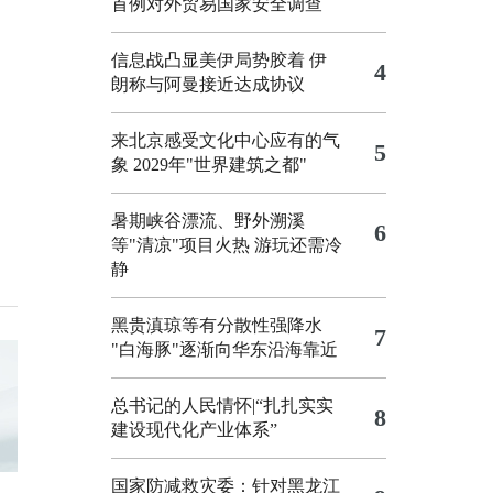
首例对外贸易国家安全调查
信息战凸显美伊局势胶着
伊
4
朗称与阿曼接近达成协议
来北京感受文化中心应有的气
5
象
2029年"世界建筑之都"
暑期峡谷漂流、野外溯溪
6
等"清凉"项目火热 游玩还需冷
静
黑贵滇琼等有分散性强降水
7
"白海豚"逐渐向华东沿海靠近
总书记的人民情怀|“扎扎实实
8
建设现代化产业体系”
国家防减救灾委：针对黑龙江