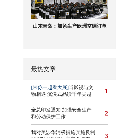
山东青岛：加紧生产欧洲空调订单
最热文章
[带你一起看大展]
当影视与文
1
物相遇 沉浸式品读千年吴越
全总印发通知 加强安全生产
2
和劳动保护工作
我对美涉华消极措施实施反制
3