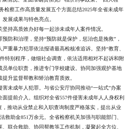
务检察工作高质量发展五个方面总结2025年全省未成年
、发展成果与特色亮点。
坚持高质效办好每一起涉未成年人案件情况。
防和治理，坚持“预防就是保护，惩治也是挽救”，
人严重暴力犯罪依法报请最高检核准追诉。坚持“教育、
案件特别程序，做细社会调查，依法适用相对不起诉和附
成员单位职责，推进专门学校建设。协同加强观护基地
续提升监督帮教和矫治教育质效。
未成年人犯罪。与省公安厅协同推动“一站式”办案
面提前介入。组织对全省557件侵害未成年人人身权利
评查，推动从业禁止和入职查询制度严格落实，提出从业
司法救助金851万余元。全省检察机关加强与职能部门、
享、联合救助、协同帮教等工作机制，凝聚起全方位、