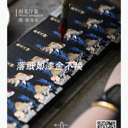
5
墨
[责