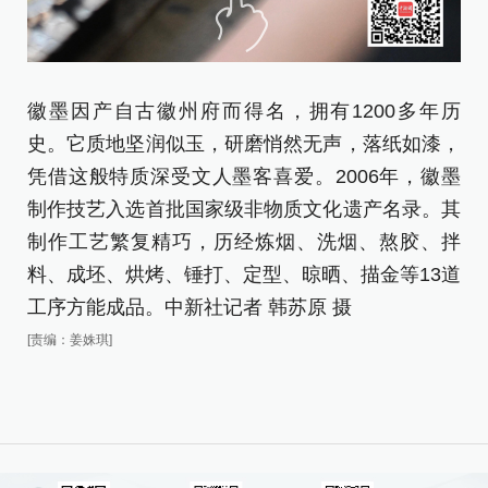
徽墨因产自古徽州府而得名，拥有1200多年历
史。它质地坚润似玉，研磨悄然无声，落纸如漆，
凭借这般特质深受文人墨客喜爱。2006年，徽墨
制作技艺入选首批国家级非物质文化遗产名录。其
制作工艺繁复精巧，历经炼烟、洗烟、熬胶、拌
料、成坯、烘烤、锤打、定型、晾晒、描金等13道
工序方能成品。中新社记者 韩苏原 摄
[责编：姜姝琪]