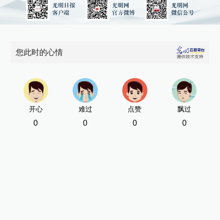
您此时的心情
开心
难过
点赞
飘过
0
0
0
0