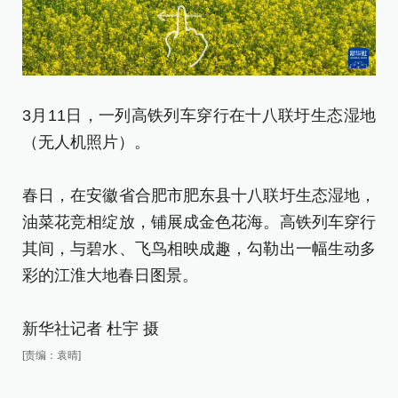
3
3月11日，一列高铁列车穿行在十八联圩生态湿地
（
（无人机照片）。
春
春日，在安徽省合肥市肥东县十八联圩生态湿地，
油
油菜花竞相绽放，铺展成金色花海。高铁列车穿行
其
其间，与碧水、飞鸟相映成趣，勾勒出一幅生动多
彩
彩的江淮大地春日图景。
新
新华社记者 杜宇 摄
[责
[责编：袁晴]