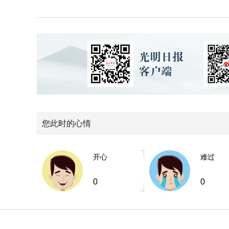
您此时的心情
开心
难过
0
0