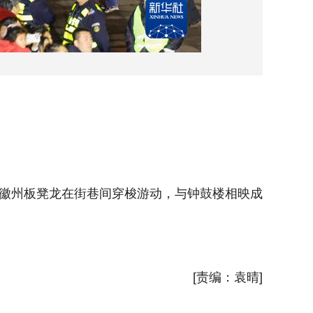
2月2
徽州板凳龙在街巷间穿梭游动，与钟鼓楼相映成
农历正
辉，喜迎
新华社
[责编：袁晴]