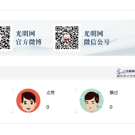
点赞
飘过
0
0