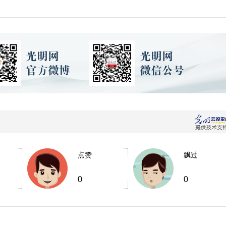
点赞
飘过
0
0