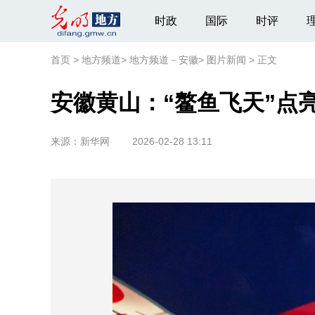
时政
国际
时评
首页
>
地方频道
>
地方频道－安徽
>
图片新闻
>
正文
安徽黄山：“鳌鱼飞天”点
来源：
新华网
2026-02-28 13:11