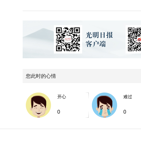
您此时的心情
开心
难过
0
0