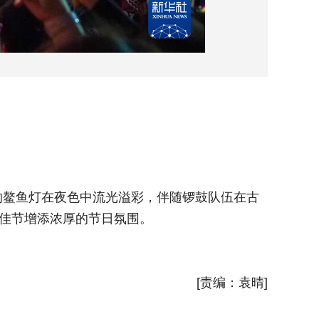
2月2
的鳌鱼灯在夜色中流光溢彩，伴随锣鼓队伍在古
农历正月
宵佳节增添浓厚的节日氛围。
村上空飞
新华社
[责编：袁晴]