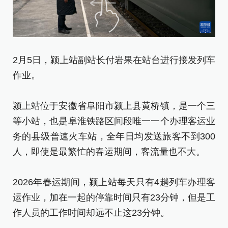
2
2月5日，颍上站副站长付岩果在站台进行接发列车
作业。
颍
等
颍上站位于安徽省阜阳市颍上县黄桥镇，是一个三
务
等小站，也是阜淮铁路区间段唯一一个办理客运业
人
务的县级普速火车站，全年日均发送旅客不到300
人，即使是最繁忙的春运期间，客流量也不大。
2
运
2026年春运期间，颍上站每天只有4趟列车办理客
作
运作业，加在一起的停靠时间只有23分钟，但是工
作人员的工作时间却远不止这23分钟。