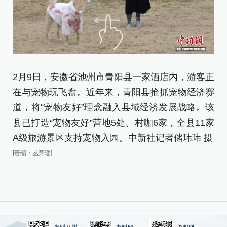
2月9日，安徽省池州市青阳县一家酒店内，游客正
2
在与宠物玩飞盘。近年来，青阳县抢抓宠物经济赛
带
道，将“宠物友好”理念融入县域经济发展战略。该
[责
县已打造“宠物友好”营地5处、村咖6家，全县11家
A级旅游景区支持宠物入园。中新社记者储玮玮 摄
[责编：丛芳瑶]