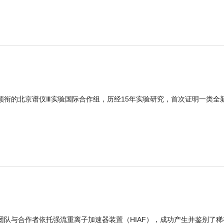
领衔的北京谱仪Ⅲ实验国际合作组，历经15年实验研究，首次证明一类全
团队与合作者依托强流重离子加速器装置（HIAF），成功产生并鉴别了稀