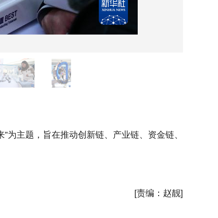
1月16
来”为主题，旨在推动创新链、产业链、资金链、
1月16
人才链的
新华社
[责编：赵靓]