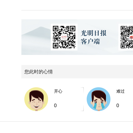
您此时的心情
开心
难过
0
0