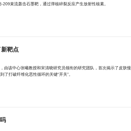
的铋-209束流轰击石墨靶，通过弹核碎裂反应产生放射性核素。
了新靶点
，由该中心张曦教授和宋清晓研究员领衔的研究团队，首次揭示了皮肤慢
找到了打破纤维化恶性循环的关键“开关”。
”吗