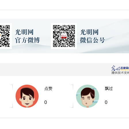
点赞
飘过
0
0