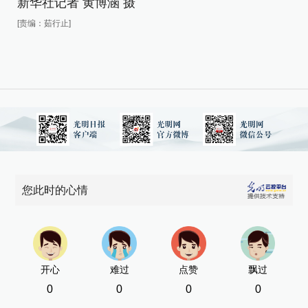
新华社记者 黄博涵 摄
新
[责编：茹行止]
[责
您此时的心情
开心
难过
点赞
飘过
0
0
0
0