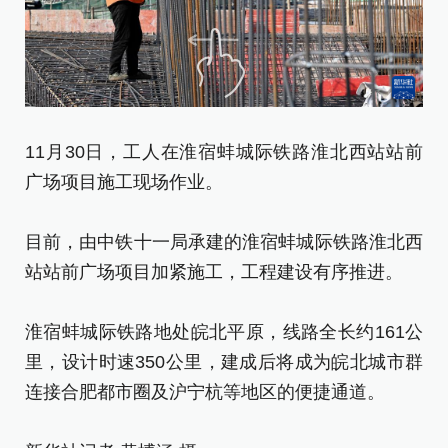
11月30日，工人在淮宿蚌城际铁路淮北西站站前
1
广场项目施工现场作业。
广
目前，由中铁十一局承建的淮宿蚌城际铁路淮北西
目
站站前广场项目加紧施工，工程建设有序推进。
站
淮宿蚌城际铁路地处皖北平原，线路全长约161公
淮
里，设计时速350公里，建成后将成为皖北城市群
里
连接合肥都市圈及沪宁杭等地区的便捷通道。
连