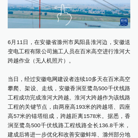
6月11日，在安徽省滁州市凤阳县淮河边，安徽送
6
变电工程有限公司施工人员在百米高空进行淮河大
变
跨越作业（无人机照片）。
跨
当日，经过安徽电网建设者连续10多天在百米高空
当
攀爬、架设、走线，安徽香涧至鹭岛500千伏线路
攀
工程成功完成淮河大跨越。淮河大跨越作为该线路
工
工程的关键节点，由两座高193米的跨越塔、四座
工
高57米的锚塔组成，跨越距离1578米。据悉，香
高
涧至鹭岛500千伏线路工程线路全长136.8千米，
涧
建成后将进一步优化和改善安徽蚌埠、滁州部分地