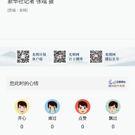
新华社记者 张端 摄
新
[责编：袁晴]
[责
您此时的心情
开心
难过
点赞
飘过
0
0
0
0