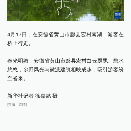
4
4月17日，在安徽省黄山市黟县宏村南湖，游客在
桥上行走。
春
悠
春光明媚，安徽省黄山市黟县宏村白云飘飘、碧水
至
悠悠，乡野风光与徽派建筑相映成趣，吸引游客纷
至沓来。
新
新华社记者 徐嘉懿 摄
[责
[责编：袁晴]