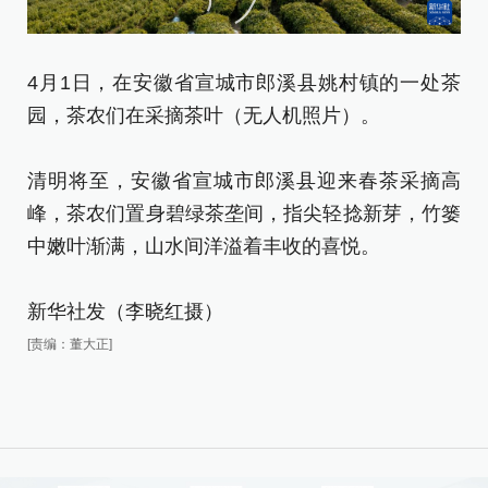
4月1日，在安徽省宣城市郎溪县姚村镇的一处茶
4
园，茶农们在采摘茶叶（无人机照片）。
园
清明将至，安徽省宣城市郎溪县迎来春茶采摘高
清
峰，茶农们置身碧绿茶垄间，指尖轻捻新芽，竹篓
峰
中嫩叶渐满，山水间洋溢着丰收的喜悦。
中
新华社发（李晓红摄）
新
[责编：董大正]
[责