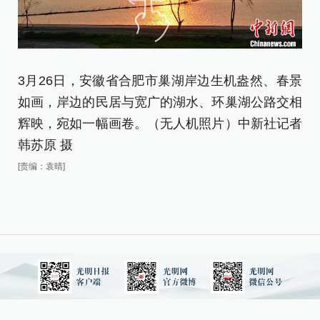
3
3月26日，安徽省合肥市巢湖岸边生机盎然、春景
如
如画，岸边的民居与宽广的湖水、环巢湖公路交相
辉
辉映，宛如一幅画卷。（无人机照片）中新社记者
韩
韩苏原 摄
[责
[责编：袁晴]