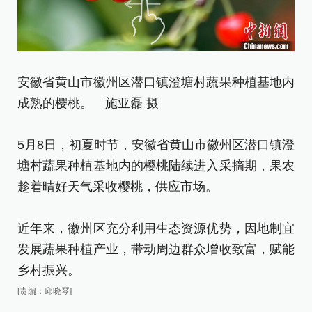
安徽省黄山市徽州区潜口镇澄塘村蔬果种植基地内
果
成熟的樱桃。 施亚磊 摄
桃
[责
5月8日，初夏时节，安徽省黄山市徽州区潜口镇澄
塘村蔬果种植基地内的樱桃陆续进入采摘期，果农
趁着晴好天气采收樱桃，供应市场。
近年来，徽州区充分利用生态资源优势，因地制宜
发展蔬果种植产业，带动周边群众增收致富，赋能
乡村振兴。
[责编：邱晓琴]