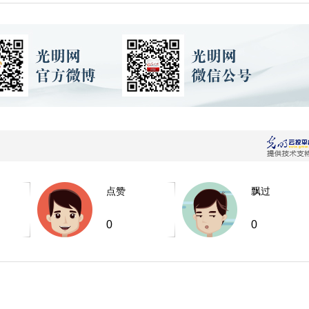
点赞
飘过
0
0