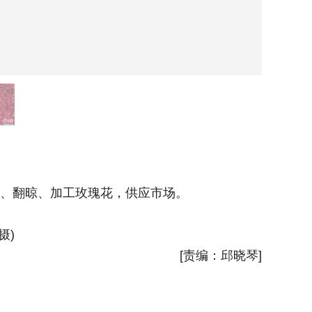
采收玫
摘、翻晾、加工玫瑰花，供应市场。
摄)
[责编：邱晓琴]