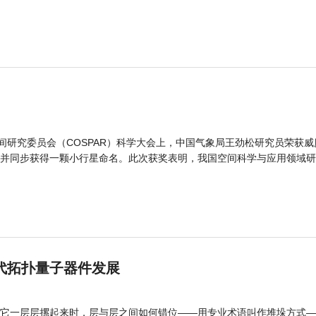
间研究委员会（COSPAR）科学大会上，中国气象局王劲松研究员荣获威
并同步获得一颗小行星命名。此次获奖表明，我国空间科学与应用领域研
代拓扑量子器件发展
它一层层摞起来时，层与层之间如何错位——用专业术语叫作堆垛方式—