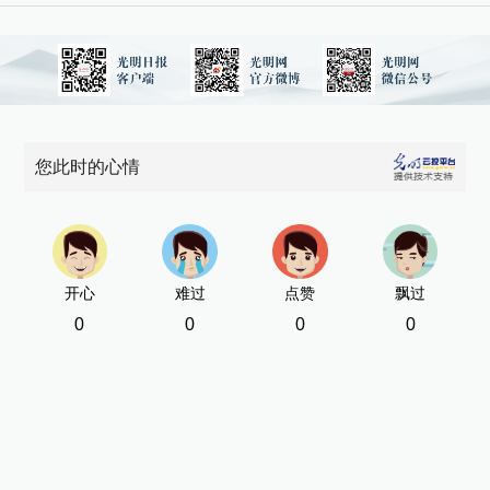
您此时的心情
开心
难过
点赞
飘过
0
0
0
0