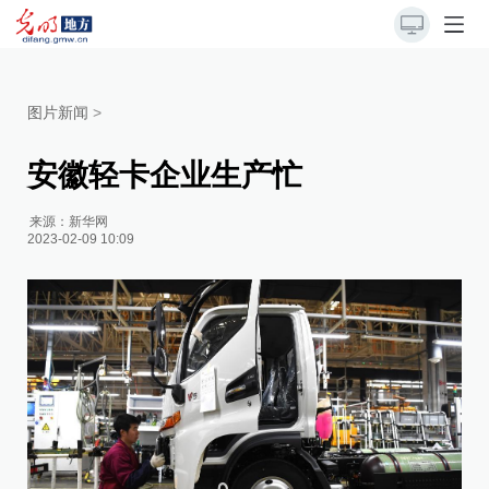
图片新闻
>
安徽轻卡企业生产忙
来源：
新华网
2023-02-09 10:09
2
碌
自
下