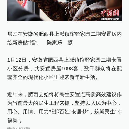
居民在安徽省肥西县上派镇馆驿家园二期安置房内
居
给新房贴“福”。 陈家乐 摄
[责
1月12日，安徽省肥西县上派镇馆驿家园二期安置
小区分房，共安置房屋1098套，数千群众将在配
套齐全的现代化小区里迎来新年新生活。
近年来，肥西县始终将民生安置点高质高效建设作
为当前最大的民生工程来抓，坚持以人民为中心，
用心、用情、用力托起百姓“安居梦”，筑就民生“幸
福巢”。
[责编：邱晓琴]