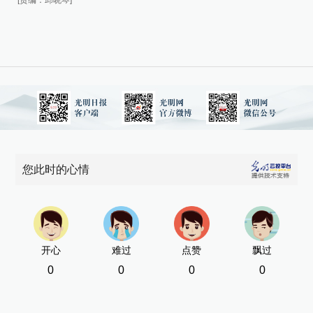
您此时的心情
开心
难过
点赞
飘过
0
0
0
0