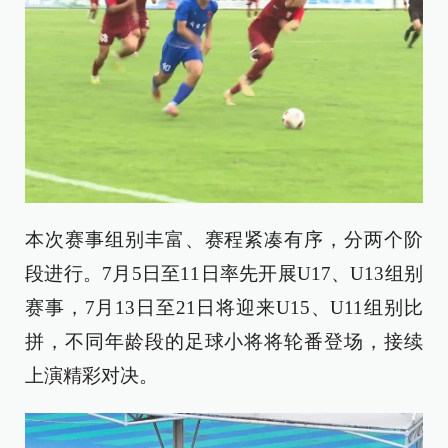
本次赛事组别丰富、赛程紧凑有序，分两个阶
段进行。7月5日至11日率先开展U17、U13组别
赛事，7月13日至21日将迎来U15、U11组别比
拼，不同年龄段的足球小将将轮番登场，接续
上演精彩对决。