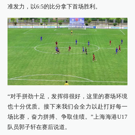
准发力，以6:5的比分拿下首场胜利。
“对手拼劲十足，发挥得很好，这里的赛场环境
也十分优质。接下来我们会全力以赴打好每一
场比赛，奋力拼搏、争取佳绩。”上海海港U17
队员郭子轩在赛后说道。