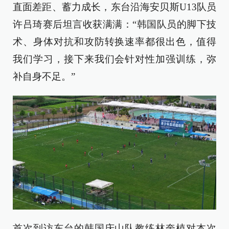
直面差距、蓄力成长，东台沿海安贝斯U13队员
许吕琦赛后坦言收获满满：“韩国队员的脚下技
术、身体对抗和攻防转换速率都很出色，值得
我们学习，接下来我们会针对性加强训练，弥
补自身不足。”
首次到访东台的韩国庆山队教练林奎植对本次