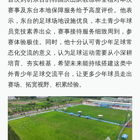
赛事及东台本地保障服务给予高度评价。他表
示，东台的足球场地设施优良，本土青少年球
员竞技素养出众，赛事接待服务细致周到，参
赛体验极佳。同时，他十分认可青少年足球常
态化交流的意义，认为足球运动需要从小深耕
培育、夯实根基，希望未来能持续搭建这类中
外青少年足球交流平台，让更多少年球员走出
赛场、拓宽视野、积累经验。