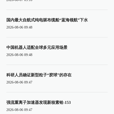
国内最大自航式纯电驱布缆船“蓝海领航”下水
2026-08-06 09:48
中国机器人适配全球多元应用场景
2026-08-06 09:48
科研人员确证新型粒子“胶球”的存在
2026-08-06 09:47
强流重离子加速器发现新核素铪-153
2026-08-06 09:47