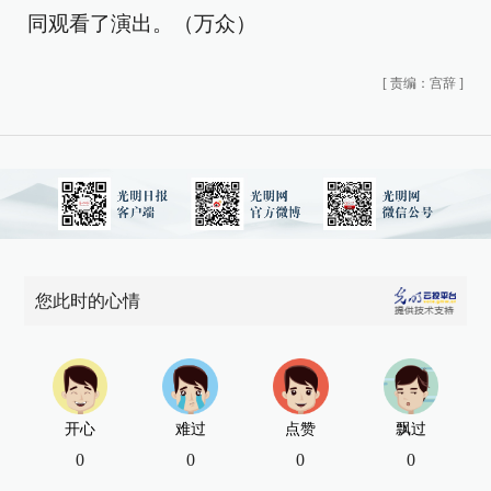
同观看了演出。（万众）
[
责编：宫辞
]
您此时的心情
开心
难过
点赞
飘过
0
0
0
0