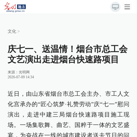
文化
>
庆七一、送温情！烟台市总工会
文艺演出走进烟台快速路项目
来源：
光明网
2026-07-09 14:34
近日，由山东省烟台市总工会主办、市工人文
化宫承办的“匠心筑梦·礼赞劳动”庆“七一”慰问
演出，走进中建三局烟台快速路项目施工现
场。一场集歌舞、曲艺、国粹于一体的文艺盛
宴，为奋战在一线的城市建设者送去节日的问