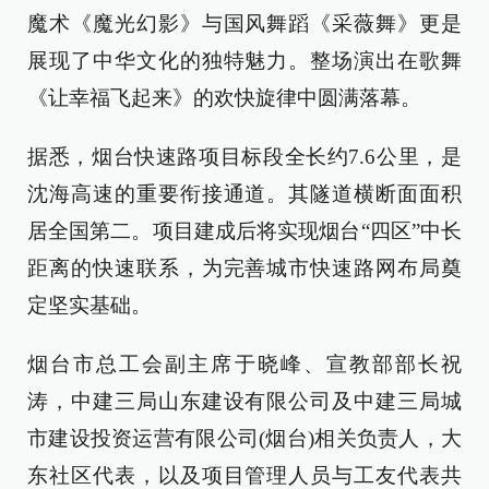
魔术《魔光幻影》与国风舞蹈《采薇舞》更是
展现了中华文化的独特魅力。整场演出在歌舞
《让幸福飞起来》的欢快旋律中圆满落幕。
据悉，烟台快速路项目标段全长约7.6公里，是
沈海高速的重要衔接通道。其隧道横断面面积
居全国第二。项目建成后将实现烟台“四区”中长
距离的快速联系，为完善城市快速路网布局奠
定坚实基础。
烟台市总工会副主席于晓峰、宣教部部长祝
涛，中建三局山东建设有限公司及中建三局城
市建设投资运营有限公司(烟台)相关负责人，大
东社区代表，以及项目管理人员与工友代表共