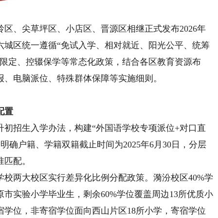
、尖草坪区、小店区、晋源区相继正式发布2026年
六城区统一遵循“免试入学、相对就近、阳光公平、统筹
位限定、控辍保学等常态化政策，结合各区教育资源布
报、电脑派位、特殊群体保障等实施细则。
配置
升初招生入学办法，构建“外国语学校专项派位+对口直
明确户籍、学籍双籍截止时间为2025年6月30日，分层
准匹配。
两大校区实行差异化比例分配政策。漪汾校区40%学
市实验小学毕业生，剩余60%学位覆盖周边13所优质小
寄宿学位，非寄宿学位面向西山片区18所小学，寄宿学位