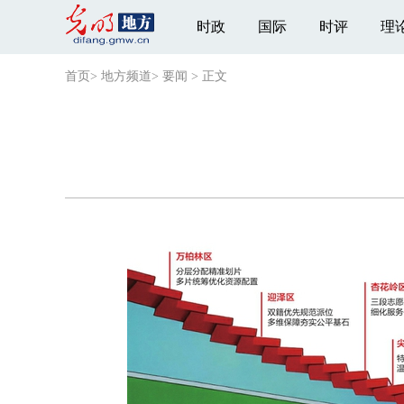
时政
国际
时评
理
首页
>
地方频道
>
要闻
>
正文