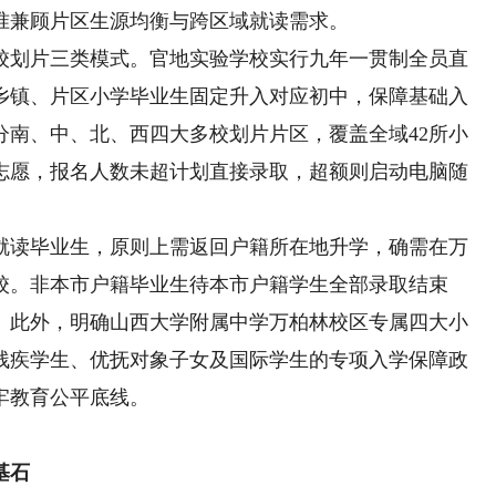
精准兼顾片区生源均衡与跨区域就读需求。
划片三类模式。官地实验学校实行九年一贯制全员直
乡镇、片区小学毕业生固定升入对应初中，保障基础入
分南、中、北、西四大多校划片片区，覆盖全域42所小
报志愿，报名人数未超计划直接录取，超额则启动电脑随
读毕业生，原则上需返回户籍所在地升学，确需在万
校。非本市户籍毕业生待本市户籍学生全部录取结束
。此外，明确山西大学附属中学万柏林校区专属四大小
残疾学生、优抚对象子女及国际学生的专项入学保障政
牢教育公平底线。
基石