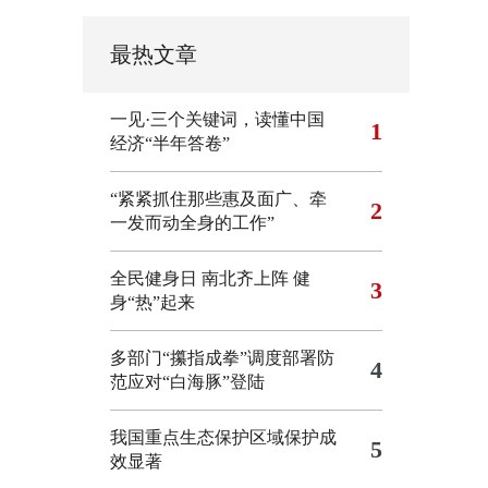
最热文章
一见·三个关键词，读懂中国
1
经济“半年答卷”
“紧紧抓住那些惠及面广、牵
2
一发而动全身的工作”
全民健身日 南北齐上阵 健
3
身“热”起来
多部门“攥指成拳”调度部署防
4
范应对“白海豚”登陆
我国重点生态保护区域保护成
5
效显著