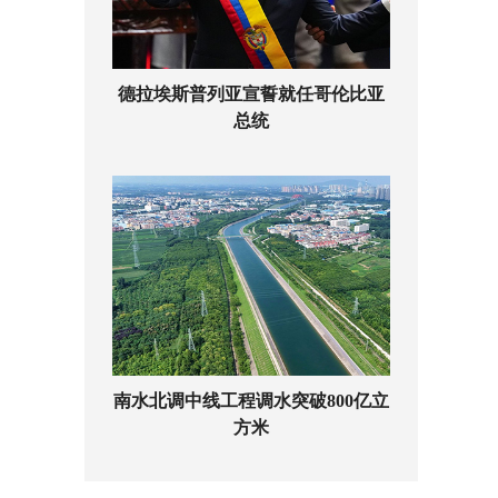
德拉埃斯普列亚宣誓就任哥伦比亚
总统
南水北调中线工程调水突破800亿立
方米