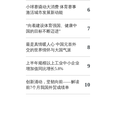
小球赛撬动大消费 体育赛事
6
激活城市发展新动能
“向着建设体育强国、健康中
7
国的目标不断迈进”
最是真情暖人心 中国元首外
8
交的世界情怀与大国气派
上半年规模以上工业中小企业
9
增加值同比增长5.8%
创新涌动，坚韧向前——解读
10
前7个月我国外贸成绩单