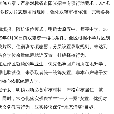
实施方案，严格对标省市阳光招生专项行动要求，以“规
化多校划片志愿填报规则，强化双籍审核标准，完善各类
。
报、随机派位模式，明确太原五中、师苑中学、36
25年6月30日前双籍统一核心条件。全区根据小学片区划
校片区、住宿班专项志愿，分层设置录取规则。未达到
结合学位余量统筹就近安置，杜绝择校行为。
迎泽区就读的毕业生，优先倡导回户籍所在地升学，
即电脑派位，未录取者统一统筹安置。非本市户籍子女
为核心依据统筹入学。
子女，明确四项必备审核材料，严格审核居住、就
。同时，常态化落实残疾学生“一人一案”安置、优抚对
义务教育行为，压实控辍保学“常态清零”目标。