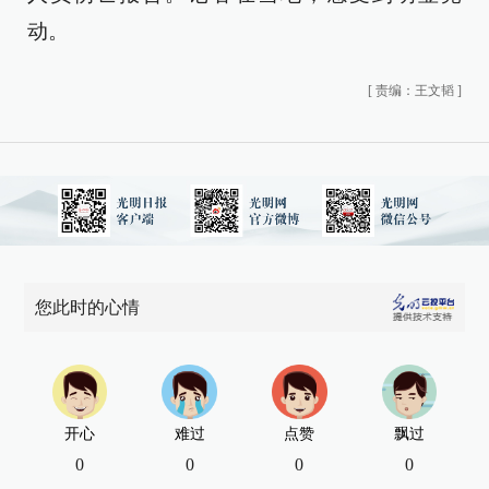
动。
[
责编：王文韬
]
您此时的心情
开心
难过
点赞
飘过
0
0
0
0